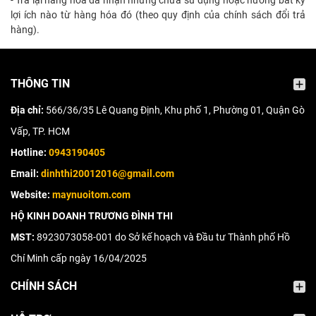
- Trả lại hàng hoá đã nhận nhưng chưa sử dụng hoặc hưởng bất kỳ
lợi ích nào từ hàng hóa đó (theo quy định của chính sách đổi trả
hàng).
THÔNG TIN
Địa chỉ:
566/36/35 Lê Quang Định, Khu phố 1, Phường 01, Quận Gò
Vấp, TP. HCM
Hotline:
0943190405
Email:
dinhthi20012016@gmail.com
Website:
maynuoitom.com
HỘ KINH DOANH TRƯƠNG ĐÌNH THI
MST:
8923073058-001 do Sở kế hoạch và Đầu tư Thành phố Hồ
Chí Minh cấp ngày 16/04/2025
CHÍNH SÁCH