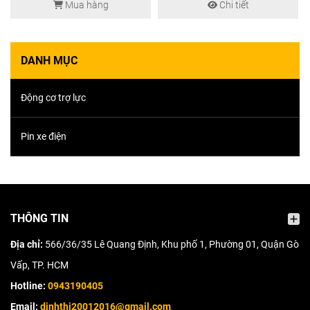
Mua hàng
Chi tiết
DANH MỤC
Động cơ trợ lực
Pin xe điện
THÔNG TIN
Địa chỉ:
566/36/35 Lê Quang Định, Khu phố 1, Phường 01, Quận Gò
Vấp, TP. HCM
Hotline:
0943190405
Email:
dinhthi20012016@gmail.com