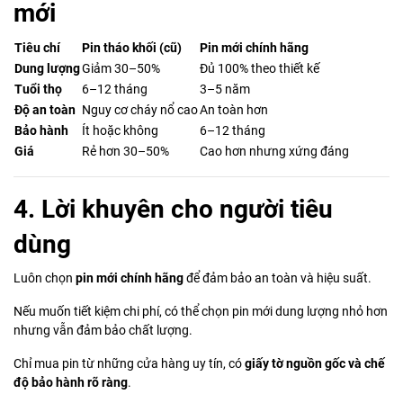
mới
Tiêu chí
Pin tháo khối (cũ)
Pin mới chính hãng
Dung lượng
Giảm 30–50%
Đủ 100% theo thiết kế
Tuổi thọ
6–12 tháng
3–5 năm
Độ an toàn
Nguy cơ cháy nổ cao
An toàn hơn
Bảo hành
Ít hoặc không
6–12 tháng
Giá
Rẻ hơn 30–50%
Cao hơn nhưng xứng đáng
4. Lời khuyên cho người tiêu
dùng
Luôn chọn
pin mới chính hãng
để đảm bảo an toàn và hiệu suất.
Nếu muốn tiết kiệm chi phí, có thể chọn pin mới dung lượng nhỏ hơn
nhưng vẫn đảm bảo chất lượng.
Chỉ mua pin từ những cửa hàng uy tín, có
giấy tờ nguồn gốc và chế
độ bảo hành rõ ràng
.